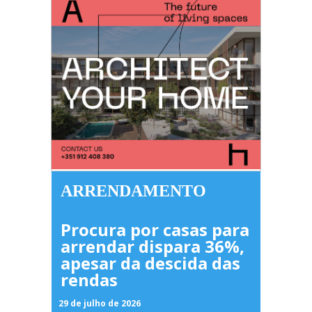
ARRENDAMENTO
Procura por casas para
arrendar dispara 36%,
apesar da descida das
rendas
29 de julho de 2026