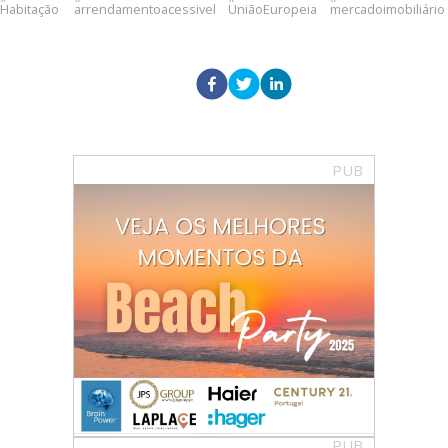
Habitação
arrendamentoacessivel
UniãoEuropeia
mercadoimobiliário
PUB
PUB