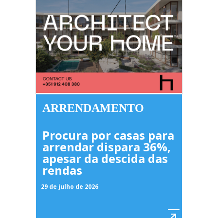
ARRENDAMENTO
Procura por casas para
arrendar dispara 36%,
apesar da descida das
rendas
29 de julho de 2026