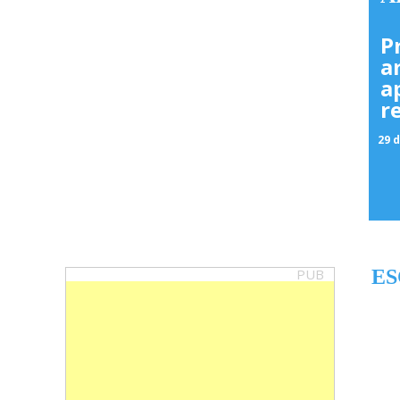
P
a
a
r
29 d
PUB
ES