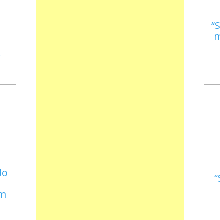
S
m
s
do
em