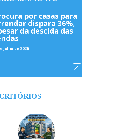
rocura por casas para
rrendar dispara 36%,
pesar da descida das
endas
e julho de 2026
CRITÓRIOS