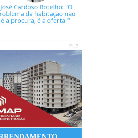
José Cardoso Botelho: "O
roblema da habitação não
é a procura, é a oferta"
PUB
RRENDAMENTO