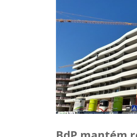
BdP mantém re