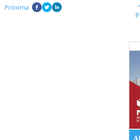
Próxima
p
A