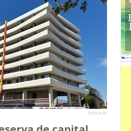
habitação
serva de capital