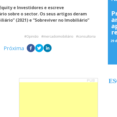
quity e Investidores e escreve
P
rio sobre o sector. Os seus artigos deram
a
iário” (2021) e “Sobreviver no Imobiliário”
a
r
Opinião
mercadoimobiliário
consultoria
29 d
Próxima
PUB
ES