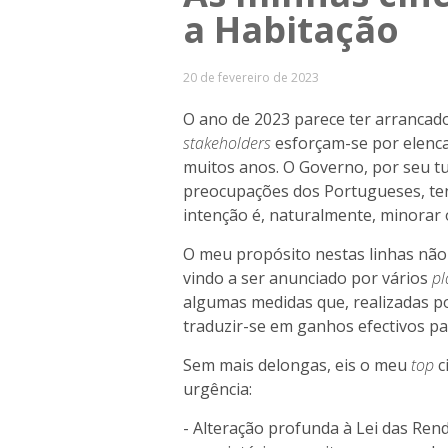
a Habitação
20 de fevereiro de 2023
O ano de 2023 parece ter arrancado
stakeholders
esforçam-se por elenca
muitos anos. O Governo, por seu tu
preocupações dos Portugueses, te
intenção é, naturalmente, minorar
O meu propósito nestas linhas não
vindo a ser anunciado por vários
pl
algumas medidas que, realizadas po
traduzir-se em ganhos efectivos pa
Sem mais delongas, eis o meu
top
c
urgência:
- Alteração profunda à Lei das Ren