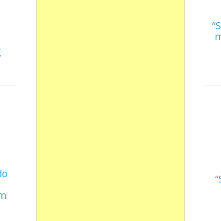
S
m
s
do
em