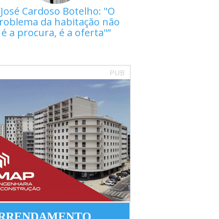
José Cardoso Botelho: "O
roblema da habitação não
é a procura, é a oferta"
PUB
RRENDAMENTO