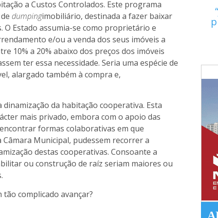
bitação a Custos Controlados. Este programa
 de
dumping
imobiliário, destinada a fazer baixar
p
s. O Estado assumia-se como proprietário e
rendamento e/ou a venda dos seus imóveis a
ntre 10% a 20% abaixo dos preços dos imóveis
assem ter essa necessidade. Seria uma espécie de
el, alargado também à compra e,
 dinamização da habitação cooperativa. Esta
rácter mais privado, embora com o apoio das
ia encontrar formas colaborativas em que
va Câmara Municipal, pudessem recorrer a
namização destas cooperativas. Consoante a
abilitar ou construção de raíz seriam maiores ou
.
m tão complicado avançar?
A