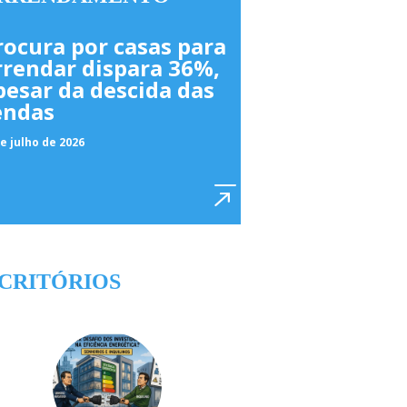
rocura por casas para
rrendar dispara 36%,
pesar da descida das
endas
e julho de 2026
CRITÓRIOS