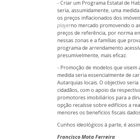
- Criar um Programa Estatal de Ha
seria, assumidamente, uma medida
os preços inflacionados dos imóvei
player
no mercado promovendo o ar
preços de referência, por norma e
nessas zonas e a famílias que prov
programa de arrendamento acessív
presumivelmente, mais eficaz.
- Promoção de modelos que visem a
medida seria essencialmente de ca
Autarquias locais. O objectivo ser
cidadãos, com o apoio da respecti
promotores imobiliários para a di
opção recaísse sobre edifícios a re
menores os benefícios fiscais dados
Cunhos ideológicos à parte, é assi
Francisco Mota Ferreira