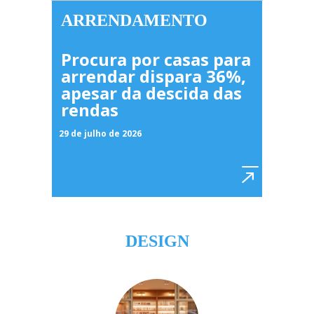
ARRENDAMENTO
Procura por casas para
arrendar dispara 36%,
apesar da descida das
rendas
29 de julho de 2026
DESIGN