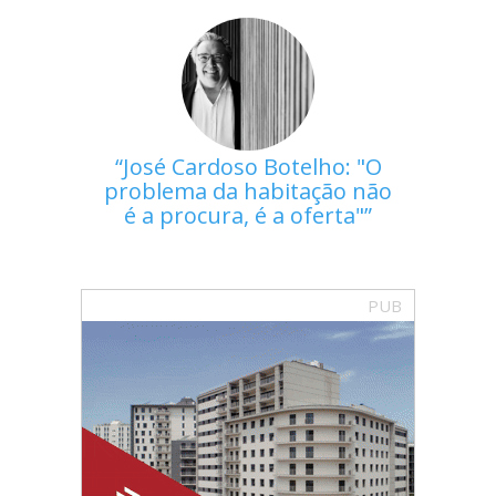
José Cardoso Botelho: "O
problema da habitação não
é a procura, é a oferta"
PUB