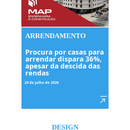
ARRENDAMENTO
Procura por casas para
arrendar dispara 36%,
apesar da descida das
rendas
29 de julho de 2026
DESIGN