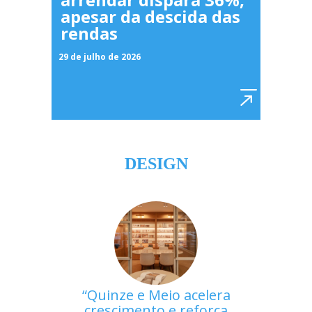
apesar da descida das
rendas
29 de julho de 2026
DESIGN
Quinze e Meio acelera
crescimento e reforça