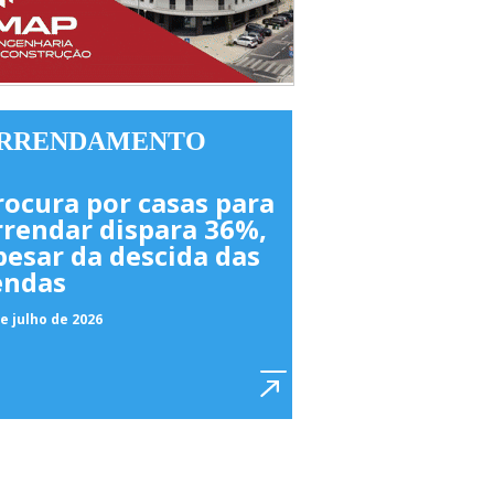
RRENDAMENTO
rocura por casas para
rrendar dispara 36%,
pesar da descida das
endas
e julho de 2026