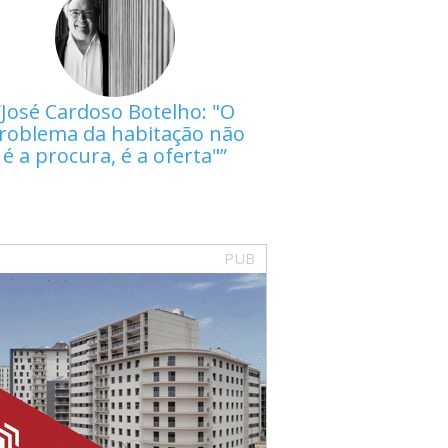
José Cardoso Botelho: "O
roblema da habitação não
é a procura, é a oferta"
PUB