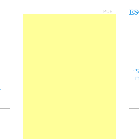
PUB
ES
S
m
s