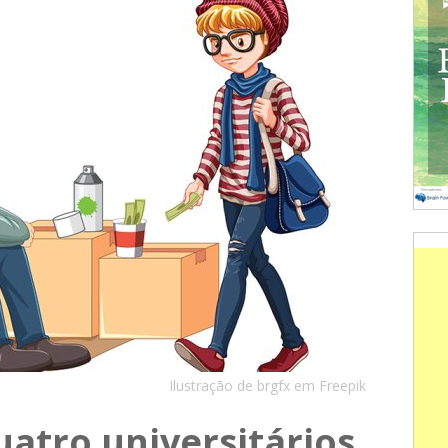
Ilustração de brgfx em Freepik
atro universitários