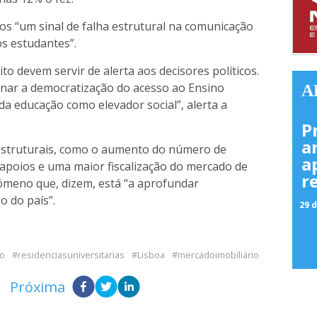
os “um sinal de falha estrutural na comunicação
os estudantes”.
to devem servir de alerta aos decisores políticos.
ionar a democratização do acesso ao Ensino
A
a educação como elevador social”, alerta a
P
a
struturais, como o aumento do número de
a
s apoios e uma maior fiscalização do mercado de
r
ómeno que, dizem, está “a aprofundar
o do país”.
29 d
ão
residenciasuniversitarias
Lisboa
mercadoimobiliário
Próxima