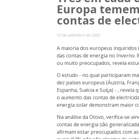
Europa temem
contas de elec
10 de setembro de 2025
A maioria dos europeus inquiridos
das contas de energia no Inverno
ou muito preocupados, revela estu
O estudo - no qual participaram mai
dez países europeus (Áustria, Franç
Espanha, Suécia e Suíça) - , revela
o aumento das contas de electricid
energia solar demonstram maior co
Na análise da Otovo, verifica-se a
contas de energia são generalizada
afirmam estar preocupados com as s