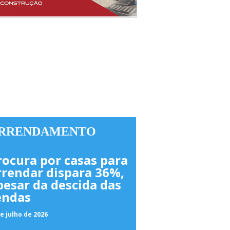
RRENDAMENTO
rocura por casas para
rrendar dispara 36%,
pesar da descida das
endas
e julho de 2026