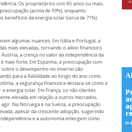
ndência. Os proprietários com 65 anos ou mais,
e preocupação (acima de 93%), enquanto
benefícios da energia solar (cerca de 71%).
necem algumas nuances. Em Itália e Portugal, a
s mais elevadas, tornando o alívio financeiro
Áustria, a crença no valor da independência da
 é mais forte. Em Espanha, a preocupação com
as sobre o desempenho no inverno são
A
ndo para a fiabilidade ao longo do ano como
ónia, a segurança financeira destaca-se como a
 a energia solar. Em França, os não clientes
P
ente elevada em relação a outros mercados,
a
 agir. Na Noruega e na Suécia, a preocupação
a
evada, apesar da crescente adopção, sugerindo
r
 a independência e a autonomia emergem como
29 d
.