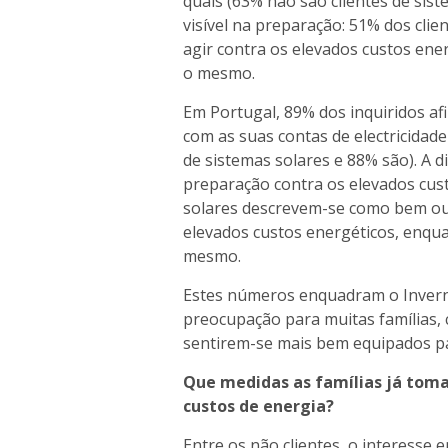
quais (63% não são clientes de sis
visível na preparação: 51% dos cl
agir contra os elevados custos ene
o mesmo.
Em Portugal, 89% dos inquiridos 
com as suas contas de electricidade
de sistemas solares e 88% são). A d
preparação contra os elevados cust
solares descrevem-se como bem ou
elevados custos energéticos, enqu
mesmo.
Estes números enquadram o Inver
preocupação para muitas famílias, c
sentirem-se mais bem equipados p
Que medidas as famílias já toma
custos de energia?
Entre os não clientes, o interesse