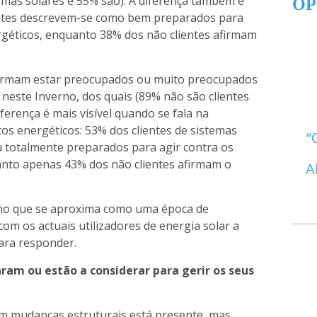
temas solares e 55% são). A diferença também é
OP
ientes descrevem-se como bem preparados para
rgéticos, enquanto 38% dos não clientes afirmam
afirmam estar preocupados ou muito preocupados
 neste Inverno, dos quais (89% não são clientes
iferença é mais visível quando se fala na
os energéticos: 53% dos clientes de sistemas
 totalmente preparados para agir contra os
anto apenas 43% dos não clientes afirmam o
A
no que se aproxima como uma época de
om os actuais utilizadores de energia solar a
ara responder.
ram ou estão a considerar para gerir os seus
 em mudanças estruturais está presente, mas