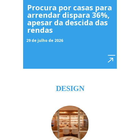
Procura por casas para
arrendar dispara 36%,
apesar da descida das
rendas
29 de julho de 2026
DESIGN