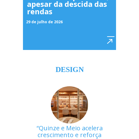
apesar da descida das
rendas
29 de julho de 2026
DESIGN
Quinze e Meio acelera
crescimento e reforça