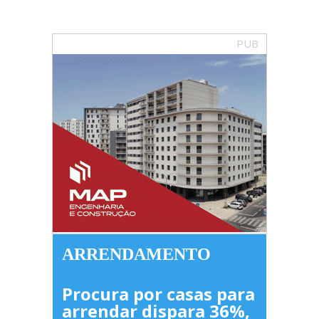
PUB
ARRENDAMENTO
Procura por casas para
arrendar dispara 36%,