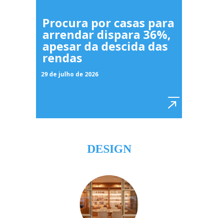
Procura por casas para
arrendar dispara 36%,
apesar da descida das
rendas
29 de julho de 2026
DESIGN