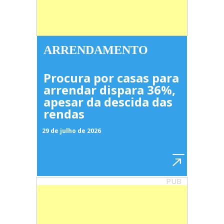
ARRENDAMENTO
Procura por casas para
arrendar dispara 36%,
apesar da descida das
rendas
29 de julho de 2026
PUB