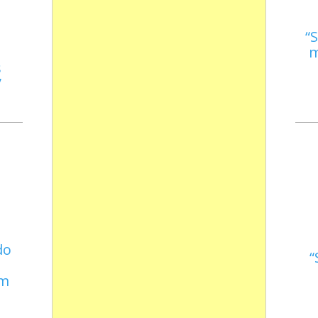
S
m
s
do
em