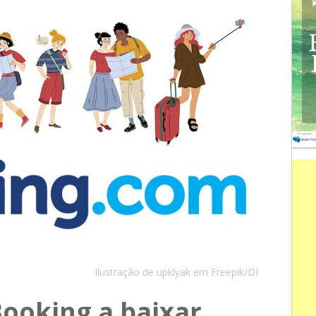
Ilustração de upklyak em Freepik/DI
Booking a baixar