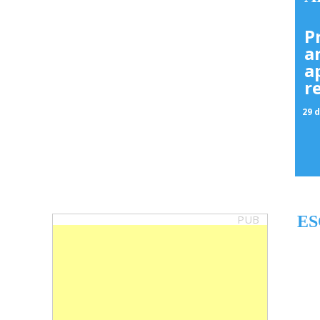
P
a
a
r
29 d
PUB
ES