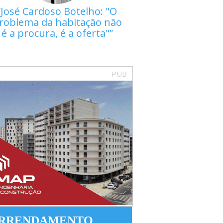
José Cardoso Botelho: "O
roblema da habitação não
é a procura, é a oferta"
PUB
RRENDAMENTO