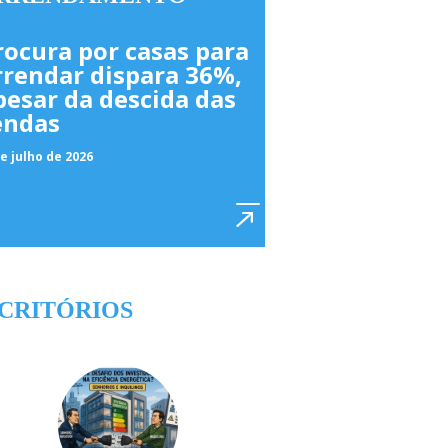
rocura por casas para
rrendar dispara 36%,
pesar da descida das
endas
e julho de 2026
CRITÓRIOS