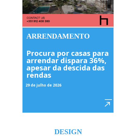
ARRENDAMENTO
Procura por casas para
arrendar dispara 36%,
apesar da descida das
rendas
29 de julho de 2026
DESIGN