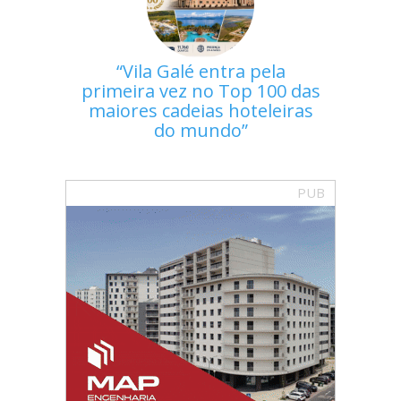
Vila Galé entra pela
primeira vez no Top 100 das
maiores cadeias hoteleiras
do mundo
PUB