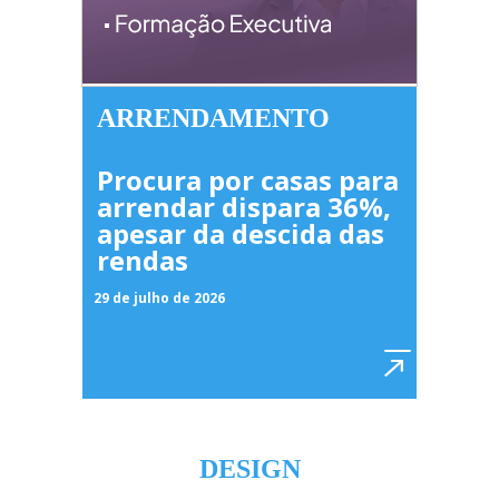
ARRENDAMENTO
Procura por casas para
arrendar dispara 36%,
apesar da descida das
rendas
29 de julho de 2026
DESIGN