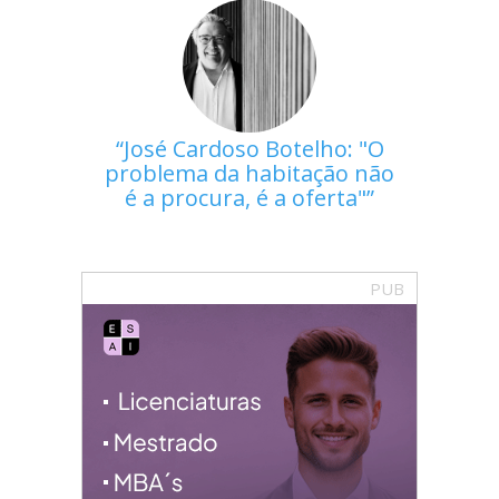
José Cardoso Botelho: "O
problema da habitação não
é a procura, é a oferta"
PUB