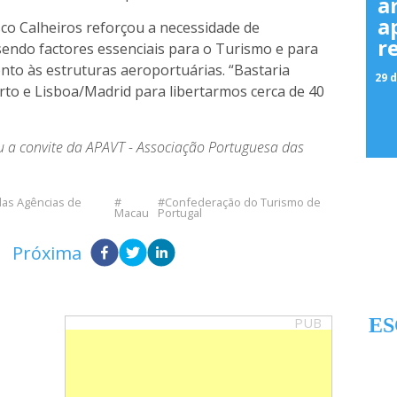
a
a
sco Calheiros reforçou a necessidade de
r
sendo factores essenciais para o Turismo e para
to às estruturas aeroportuárias. “Bastaria
29 d
rto e Lisboa/Madrid para libertarmos cerca de 40
u a convite da APAVT - Associação Portuguesa das
das Agências de
Confederação do Turismo de
Macau
Portugal
Próxima
PUB
ES