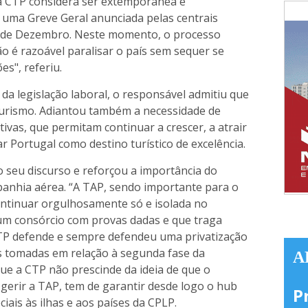
 a CTP considera ser extemporânea e
uma Greve Geral anunciada pelas centrais
11 de Dezembro. Neste momento, o processo
ão é razoável paralisar o país sem sequer se
s", referiu.
da legislação laboral, o responsável admitiu que
turismo. Adiantou também a necessidade de
tivas, que permitam continuar a crescer, a atrair
r Portugal como destino turístico de excelência.
 seu discurso e reforçou a importância do
panhia aérea. “A TAP, sendo importante para o
ontinuar orgulhosamente só e isolada no
um consórcio com provas dadas e que traga
 CTP defende e sempre defendeu uma privatização
s tomadas em relação à segunda fase da
A
ue a CTP não prescinde da ideia de que o
 gerir a TAP, tem de garantir desde logo o hub
P
iais às ilhas e aos países da CPLP.