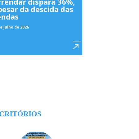
rrendar dispara 36%,
pesar da descida das
endas
e julho de 2026
CRITÓRIOS