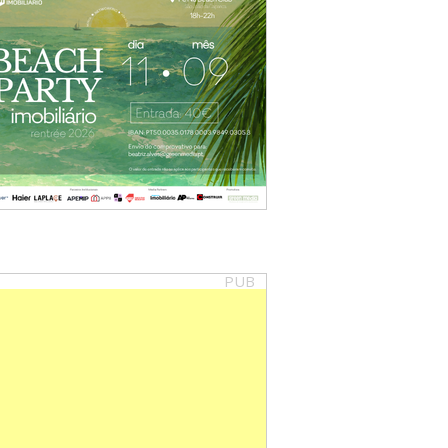
PUB
au