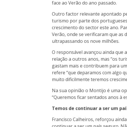
face ao Verão do ano passado.
Outro factor relevante apontado pe
turismo por parte dos portugueses
crescimento do sector este ano. Par
Verão, onde se verificaram que as
ultrapassando os nove milhões.
O responsável avançou ainda que 
relação a outros anos, mas “os tur
gastam mais e contribuem para um 
refere “que deparamos com algo q
muito dificilmente teremos crescim
Na sua opinião o Montijo é uma opç
“Queremos ficar sentados anos à e
Temos de continuar a ser um paí
Francisco Calheiros, reforçou aind
continuar a ser um país seguro. N