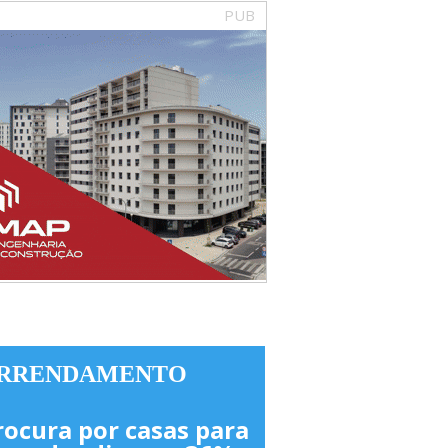
PUB
RRENDAMENTO
rocura por casas para