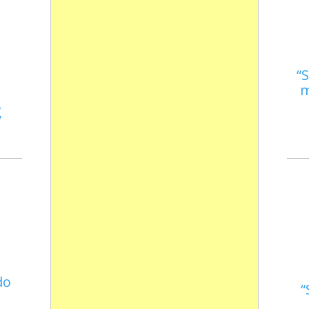
S
m
s
do