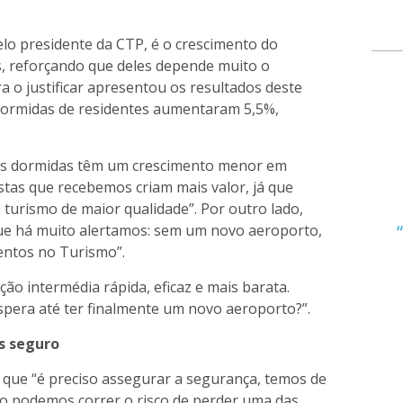
lo presidente da CTP, é o crescimento do
, reforçando que deles depende muito o
a o justificar apresentou os resultados deste
 dormidas de residentes aumentaram 5,5%,
as dormidas têm um crescimento menor em
istas que recebemos criam mais valor, já que
turismo de maior qualidade”. Por outro lado,
ue há muito alertamos: sem um novo aeroporto,
entos no Turismo”.
ão intermédia rápida, eficaz e mais barata.
spera até ter finalmente um novo aeroporto?”.
s seguro
a que “é preciso assegurar a segurança, temos de
ão podemos correr o risco de perder uma das