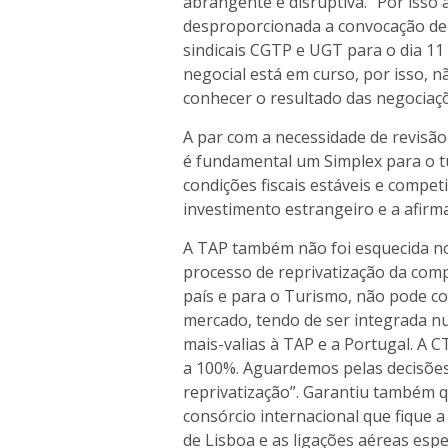
abrangente e disruptiva. "Por isso
desproporcionada a convocação de 
sindicais CGTP e UGT para o dia 
negocial está em curso, por isso, n
conhecer o resultado das negociaçõe
A par com a necessidade de revisão 
é fundamental um Simplex para o 
condições fiscais estáveis e competi
investimento estrangeiro e a afirma
A TAP também não foi esquecida no
processo de reprivatização da com
país e para o Turismo, não pode c
mercado, tendo de ser integrada n
mais-valias à TAP e a Portugal. A
a 100%. Aguardemos pelas decisõe
reprivatização”. Garantiu também q
consórcio internacional que fique a
de Lisboa e as ligações aéreas espec