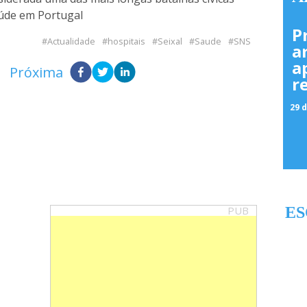
úde em Portugal
P
Actualidade
hospitais
Seixal
Saude
SNS
a
a
Próxima
r
29 d
PUB
ES