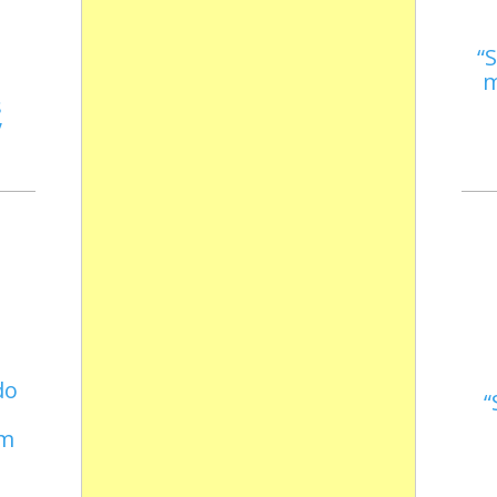
S
m
s
do
em