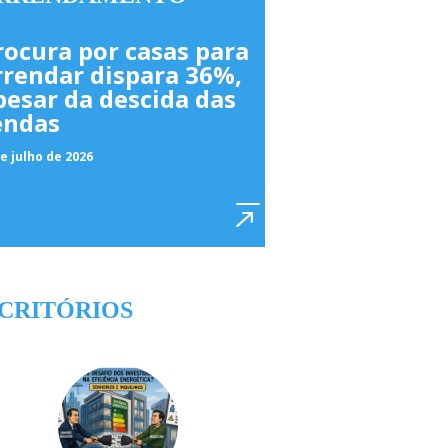
rocura por casas para
rrendar dispara 36%,
pesar da descida das
endas
e julho de 2026
CRITÓRIOS