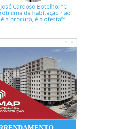
José Cardoso Botelho: "O
roblema da habitação não
é a procura, é a oferta"
PUB
RRENDAMENTO