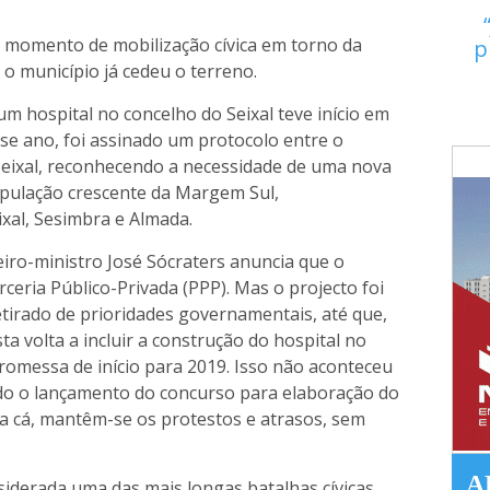
momento de mobilização cívica em torno da
p
 o município já cedeu o terreno.
um hospital no concelho do Seixal teve início em
se ano, foi assinado um protocolo entre o
eixal, reconhecendo a necessidade de uma nova
opulação crescente da Margem Sul,
xal, Sesimbra e Almada.
iro-ministro José Sócraters anuncia que o
ceria Público-Privada (PPP). Mas o projecto foi
tirado de prioridades governamentais, até que,
a volta a incluir a construção do hospital no
romessa de início para 2019. Isso não aconteceu
do o lançamento do concurso para elaboração do
a cá, mantêm-se os protestos e atrasos, sem
A
nsiderada uma das mais longas batalhas cívicas