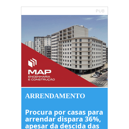
PUB
ARRENDAMENTO
Procura por casas para
arrendar dispara 36%,
apesar da descida das