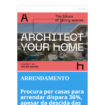
PUB
ARRENDAMENTO
Procura por casas para
arrendar dispara 36%,
apesar da descida das