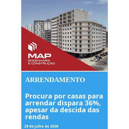
ARRENDAMENTO
Procura por casas para
arrendar dispara 36%,
apesar da descida das
rendas
29 de julho de 2026