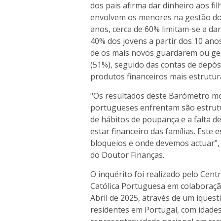
dos pais afirma dar dinheiro aos f
envolvem os menores na gestão do 
anos, cerca de 60% limitam-se a da
40% dos jovens a partir dos 10 an
de os mais novos guardarem ou geri
(51%), seguido das contas de depós
produtos financeiros mais estrutur
"Os resultados deste Barómetro mo
portugueses enfrentam são estrutu
de hábitos de poupança e a falta
estar financeiro das famílias. Est
bloqueios e onde devemos actuar", 
do Doutor Finanças.
O inquérito foi realizado pelo Cent
Católica Portuguesa em colaboração
Abril de 2025, através de um iques
residentes em Portugal, com idade