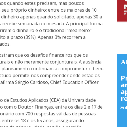
ilhos quando estes precisam, mas poucos
seu próprio dinheiro: entre os maiores de 10
r dinheiro apenas quando solicitado, apenas 30 a
os recebe semanada ou mesada. A principal forma
rem o dinheiro é o tradicional "mealheiro"
ito a prazo (39%). Apenas 3% recorrem a
ados.
stram que os desafios financeiros que os
A
rais e não meramente conjunturais. A ausência
 de planeamento continuam a comprometer o bem-
e estudo permite-nos compreender onde estão os
P
afirma Sérgio Cardoso, Chief Education Officer
a
a
r
ro de Estudos Aplicados (CEA) da Universidade
 com o Doutor Finanças, entre os dias 2 e 17 de
29 d
tionário com 700 respostas válidas de pessoas
s entre os 18 e os 65 anos, assegurando