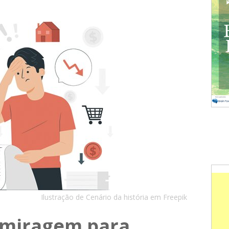
Ilustração de Cenário da história em Freepik
 miragem para