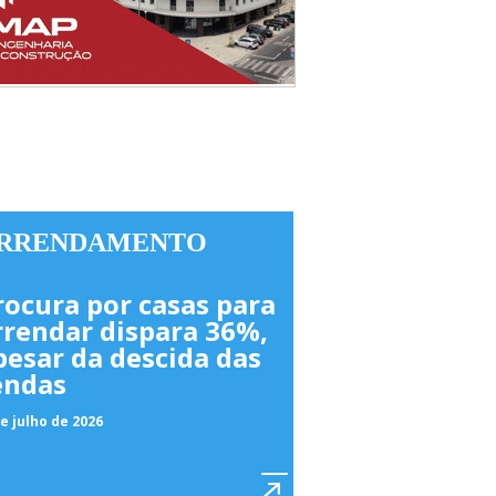
RRENDAMENTO
rocura por casas para
rrendar dispara 36%,
pesar da descida das
endas
e julho de 2026