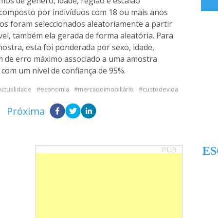
mos de género, idade, região e escalão
 composto por indivíduos com 18 ou mais anos
dos foram seleccionados aleatoriamente a partir
el, também ela gerada de forma aleatória. Para
ostra, esta foi ponderada por sexo, idade,
em de erro máximo associado a uma amostra
, com um nível de confiança de 95%.
Actualidade
economia
mercadoimobiliário
custodevida
Próxima
PUB
ES