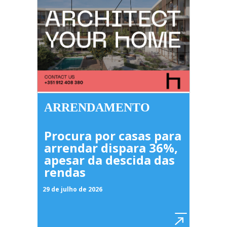
ARRENDAMENTO
Procura por casas para
arrendar dispara 36%,
apesar da descida das
rendas
29 de julho de 2026