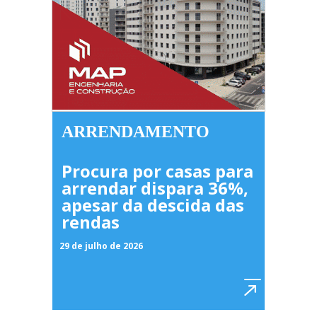
ARRENDAMENTO
Procura por casas para
arrendar dispara 36%,
apesar da descida das
rendas
29 de julho de 2026