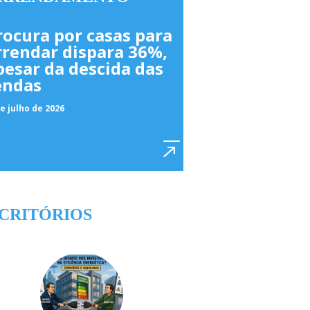
rocura por casas para
rrendar dispara 36%,
pesar da descida das
endas
e julho de 2026
CRITÓRIOS