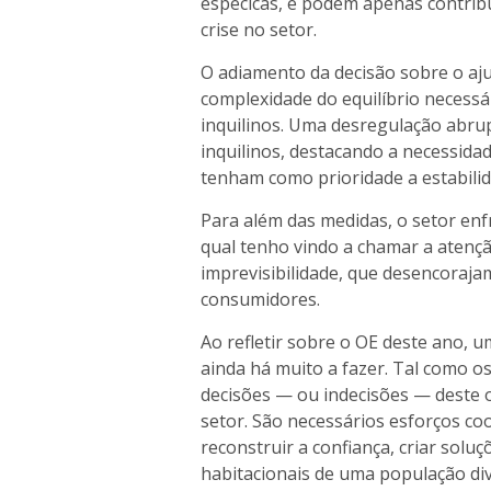
especícas, e podem apenas contrib
crise no setor.
O adiamento da decisão sobre o aju
complexidade do equilíbrio necessá
inquilinos. Uma desregulação abrup
inquilinos, destacando a necessida
tenham como prioridade a estabilid
Para além das medidas, o setor enf
qual tenho vindo a chamar a atençã
imprevisibilidade, que desencorajam
consumidores.
Ao refletir sobre o OE deste ano, u
ainda há muito a fazer. Tal como o
decisões — ou indecisões — deste
setor. São necessários esforços co
reconstruir a confiança, criar solu
habitacionais de uma população di