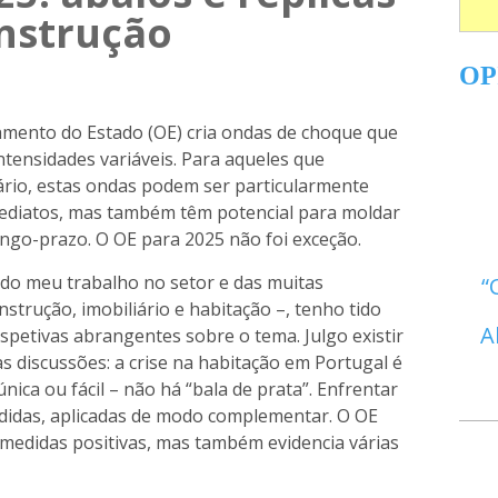
onstrução
OP
amento do Estado (OE) cria ondas de choque que
ntensidades variáveis. Para aqueles que
ário, estas ondas podem ser particularmente
imediatos, mas também têm potencial para moldar
ongo-prazo. O OE para 2025 não foi exceção.
 do meu trabalho no setor e das muitas
strução, imobiliário e habitação –, tenho tido
A
petivas abrangentes sobre o tema. Julgo existir
 discussões: a crise na habitação em Portugal é
ica ou fácil – não há “bala de prata”. Enfrentar
edidas, aplicadas de modo complementar. O OE
 medidas positivas, mas também evidencia várias