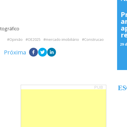
P
a
a
tográfico
r
Opinião
OE2025
mercado imobiliário
Construcao
29 d
Próxima
PUB
ES