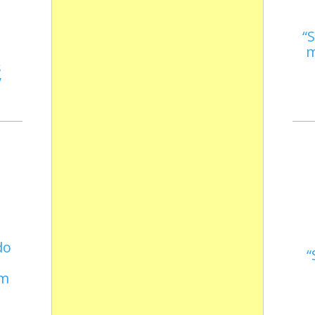
S
m
s
do
em