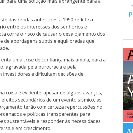
uir para uma solução mais abrangente para a
p
ste das rendas anteriores a 1990 reflete a
rio entre os interesses dos senhorios e
ta corre o risco de causar o desalojamento dos
de de abordagens subtis e equilibradas que
ade.
renta uma crise de confiança mais ampla, para a
o, agravada pela burocracia e pela
 investidores e dificultam decisões de
ma coisa é evidente: apesar de alguns avanços,
s efeitos secundários de um evento sísmico, as
 orçamento terão com certeza repercussões no
ordenados e políticas transparentes para
ções sustentáveis e responder às necessidades
versa e em crescimento.
A