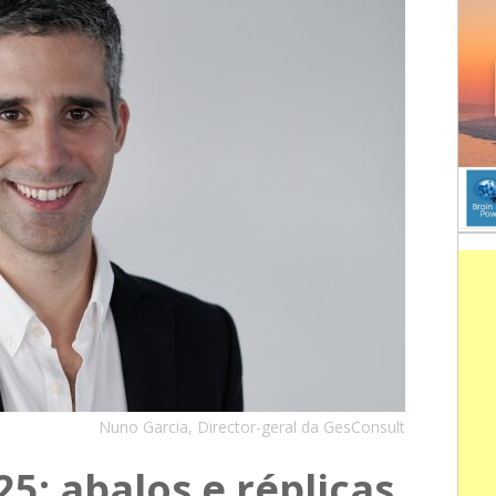
Nuno Garcia, Director-geral da GesConsult
: abalos e réplicas