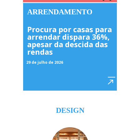
ARRENDAMENTO
Procura por casas para
arrendar dispara 36%,
apesar da descida das
rendas
29 de julho de 2026
DESIGN