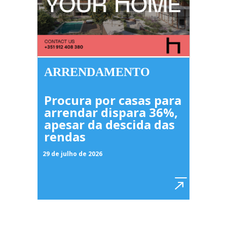
ARRENDAMENTO
Procura por casas para
arrendar dispara 36%,
apesar da descida das
rendas
29 de julho de 2026