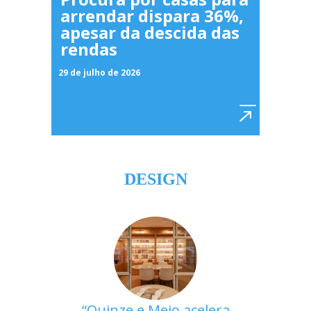
arrendar dispara 36%,
apesar da descida das
rendas
29 de julho de 2026
DESIGN
Quinze e Meio acelera