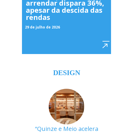
arrendar dispara 36%,
apesar da descida das
rendas
29 de julho de 2026
DESIGN
Quinze e Meio acelera