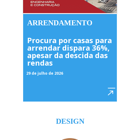
ARRENDAMENTO
Procura por casas para
arrendar dispara 36%,
apesar da descida das
rendas
29 de julho de 2026
DESIGN