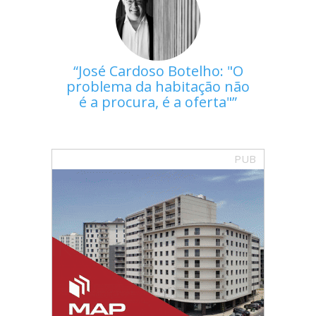
José Cardoso Botelho: "O
problema da habitação não
é a procura, é a oferta"
PUB