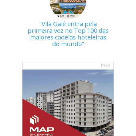
Vila Galé entra pela
primeira vez no Top 100 das
maiores cadeias hoteleiras
do mundo
PUB