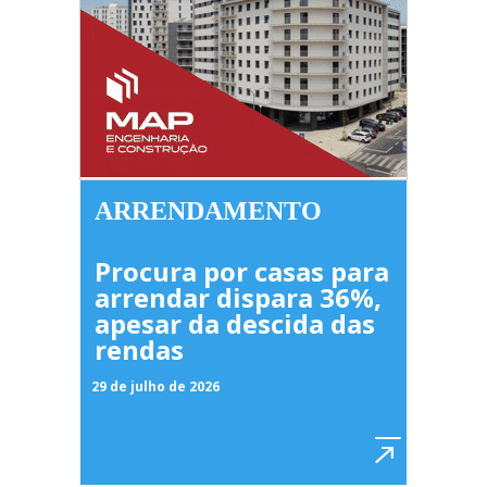
ARRENDAMENTO
Procura por casas para
arrendar dispara 36%,
apesar da descida das
rendas
29 de julho de 2026