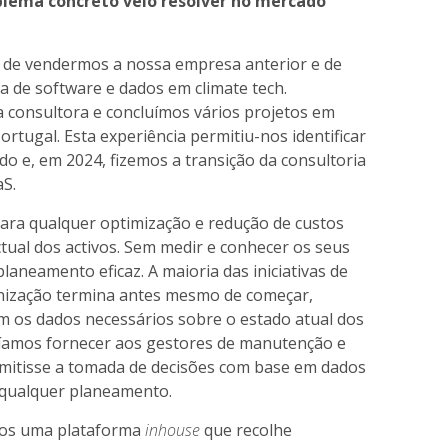
oblema concreto veio resolver no mercado
s de vendermos a nossa empresa anterior e de
de software e dados em climate tech.
consultora e concluímos vários projetos em
Portugal. Esta experiência permitiu-nos identificar
o e, em 2024, fizemos a transição da consultoria
S.
para qualquer optimização e redução de custos
ctual dos activos. Sem medir e conhecer os seus
planeamento eficaz. A maioria das iniciativas de
bonização termina antes mesmo de começar,
m os dados necessários sobre o estado atual dos
ríamos fornecer aos gestores de manutenção e
mitisse a tomada de decisões com base em dados
e qualquer planeamento.
ámos uma plataforma
inhouse
que recolhe