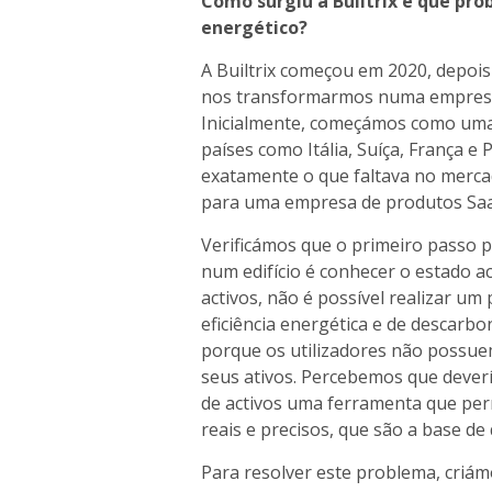
Como surgiu a Builtrix e que pr
energético?
A Builtrix começou em 2020, depoi
nos transformarmos numa empresa 
Inicialmente, começámos como uma 
países como Itália, Suíça, França e 
exatamente o que faltava no mercad
para uma empresa de produtos Saa
Verificámos que o primeiro passo 
num edifício é conhecer o estado a
activos, não é possível realizar um 
eficiência energética e de descar
porque os utilizadores não possue
seus ativos. Percebemos que deve
de activos uma ferramenta que per
reais e precisos, que são a base d
Para resolver este problema, cri