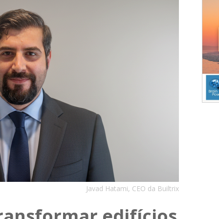
Javad Hatami, CEO da Builtrix
transformar edifícios