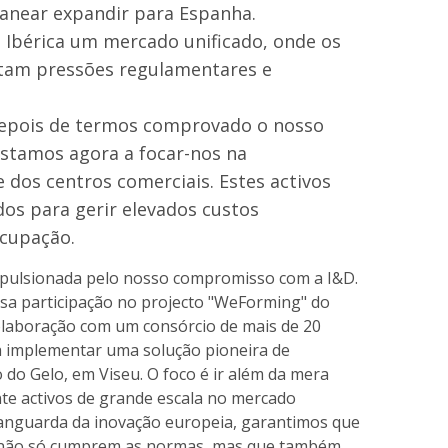
anear expandir para Espanha.
 Ibérica um mercado unificado, onde os
ntam pressões regulamentares e
: Depois de termos comprovado o nosso
 estamos agora a focar-nos na
 dos centros comerciais. Estes activos
os para gerir elevados custos
ocupação.
mpulsionada pelo nosso compromisso com a I&D.
sa participação no projecto "WeForming" do
laboração com um consórcio de mais de 20
 a implementar uma solução pioneira de
o do Gelo, em Viseu. O foco é ir além da mera
nte activos de grande escala no mercado
anguarda da inovação europeia, garantimos que
es não só cumprem as normas, mas que também