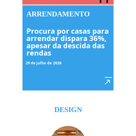
ARRENDAMENTO
Procura por casas para
arrendar dispara 36%,
apesar da descida das
rendas
29 de julho de 2026
DESIGN