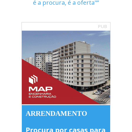
é a procura, é a oferta"
PUB
ARRENDAMENTO
Procura por casas para