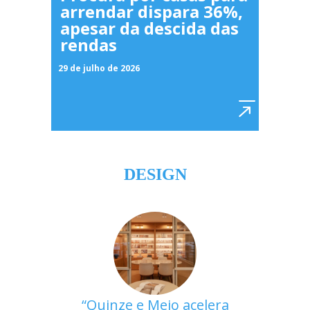
arrendar dispara 36%,
apesar da descida das
rendas
29 de julho de 2026
DESIGN
Quinze e Meio acelera