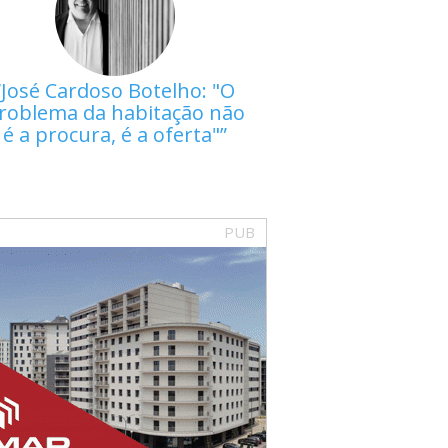
José Cardoso Botelho: "O
roblema da habitação não
é a procura, é a oferta"
PUB