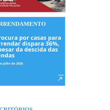
RRENDAMENTO
rocura por casas para
rrendar dispara 36%,
pesar da descida das
endas
e julho de 2026
CRITÓRIOS