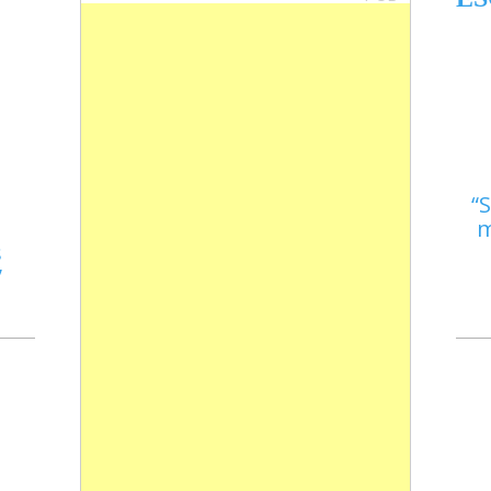
S
m
s