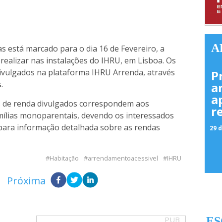
A
s está marcado para o dia 16 de Fevereiro, a
 realizar nas instalações do IHRU, em Lisboa. Os
ivulgados na plataforma IHRU Arrenda, através
P
.
a
a
es de renda divulgados correspondem aos
r
mílias monoparentais, devendo os interessados
 para informação detalhada sobre as rendas
29 d
Habitação
arrendamentoacessivel
IHRU
Próxima
PUB
ES