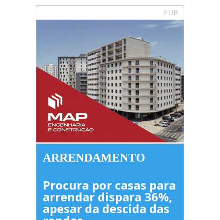
PUB
ARRENDAMENTO
Procura por casas para
arrendar dispara 36%,
apesar da descida das