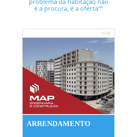
problema da habitação não
é a procura, é a oferta"
PUB
ARRENDAMENTO