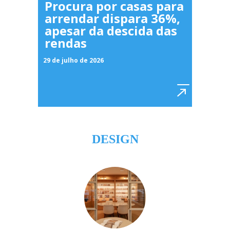
Procura por casas para
arrendar dispara 36%,
apesar da descida das
rendas
29 de julho de 2026
DESIGN