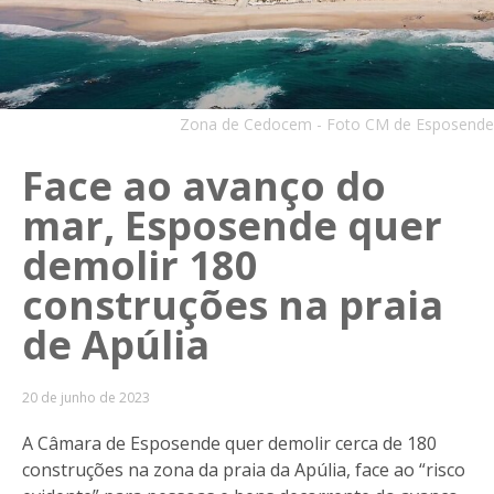
Zona de Cedocem - Foto CM de Esposende
Face ao avanço do
mar, Esposende quer
demolir 180
construções na praia
de Apúlia
20 de junho de 2023
A Câmara de Esposende quer demolir cerca de 180
construções na zona da praia da Apúlia, face ao “risco