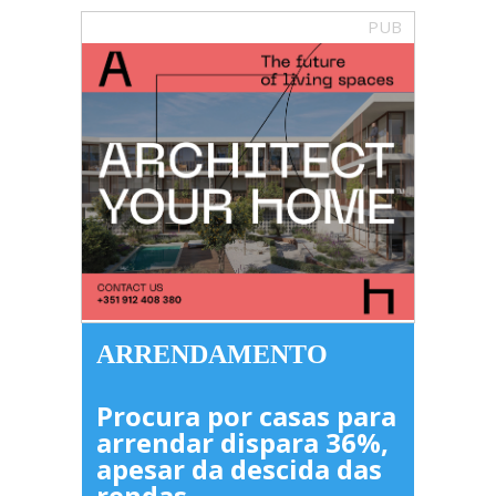
PUB
ARRENDAMENTO
Procura por casas para
arrendar dispara 36%,
apesar da descida das
rendas