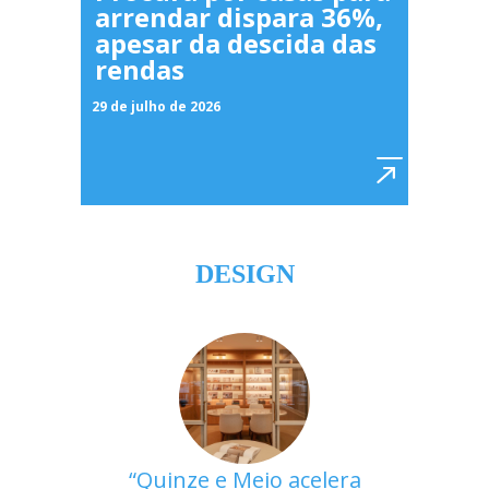
arrendar dispara 36%,
apesar da descida das
rendas
29 de julho de 2026
DESIGN
Quinze e Meio acelera