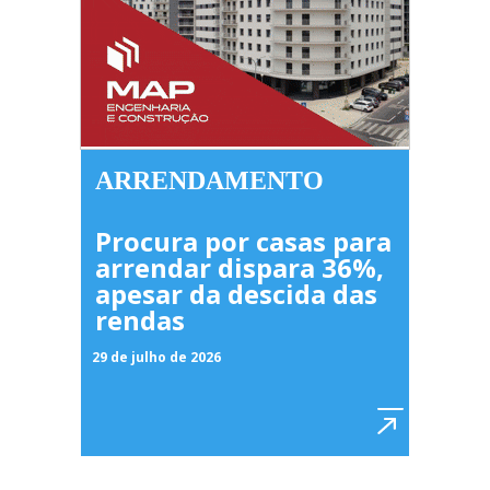
ARRENDAMENTO
Procura por casas para
arrendar dispara 36%,
apesar da descida das
rendas
29 de julho de 2026