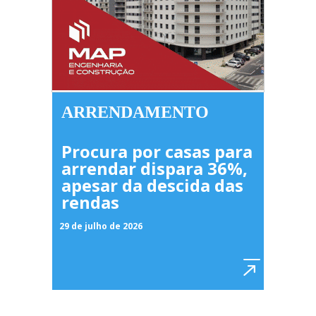
ARRENDAMENTO
Procura por casas para
arrendar dispara 36%,
apesar da descida das
rendas
29 de julho de 2026