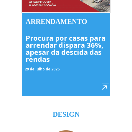
ARRENDAMENTO
Procura por casas para
arrendar dispara 36%,
apesar da descida das
rendas
29 de julho de 2026
DESIGN