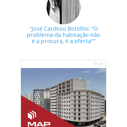
José Cardoso Botelho: "O
problema da habitação não
é a procura, é a oferta"
PUB