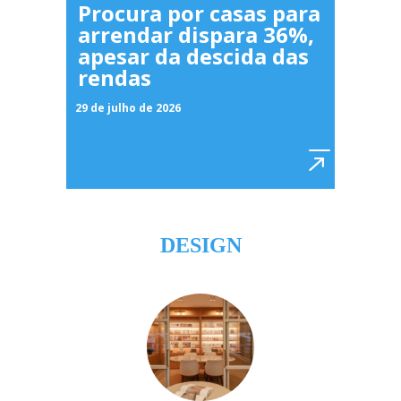
Procura por casas para
arrendar dispara 36%,
apesar da descida das
rendas
29 de julho de 2026
DESIGN