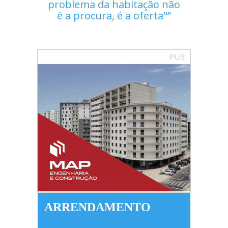
problema da habitação não
é a procura, é a oferta"
PUB
ARRENDAMENTO