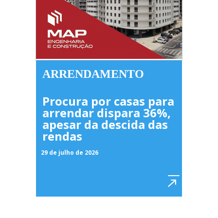
ARRENDAMENTO
Procura por casas para
arrendar dispara 36%,
apesar da descida das
rendas
29 de julho de 2026