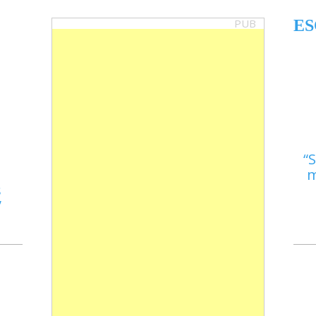
PUB
ES
S
m
s