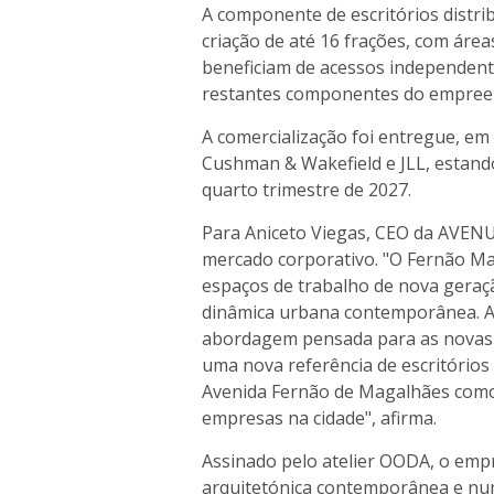
A componente de escritórios distribu
criação de até 16 frações, com áre
beneficiam de acessos independent
restantes componentes do empree
A comercialização foi entregue, em
Cushman & Wakefield e JLL, estando
quarto trimestre de 2027.
Para Aniceto Viegas, CEO da AVENU
mercado corporativo. "O Fernão Ma
espaços de trabalho de nova geração
dinâmica urbana contemporânea. At
abordagem pensada para as novas f
uma nova referência de escritórios
Avenida Fernão de Magalhães como 
empresas na cidade", afirma.
Assinado pelo atelier OODA, o em
arquitetónica contemporânea e nu