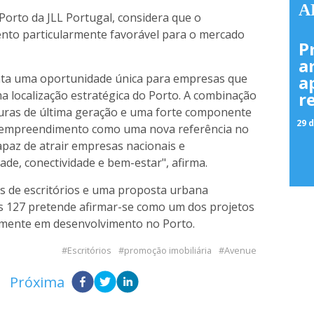
A
orto da JLL Portugal, considera que o
o particularmente favorável para o mercado
P
a
a
ta uma oportunidade única para empresas que
r
 localização estratégica do Porto. A combinação
turas de última geração e uma forte componente
29 d
te empreendimento como uma nova referência no
apaz de atrair empresas nacionais e
ade, conectividade e bem-estar", afirma.
s de escritórios e uma proposta urbana
s 127 pretende afirmar-se como um dos projetos
lmente em desenvolvimento no Porto.
Escritórios
promoção imobiliária
Avenue
Próxima