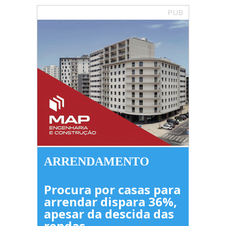
PUB
ARRENDAMENTO
Procura por casas para
arrendar dispara 36%,
apesar da descida das
rendas