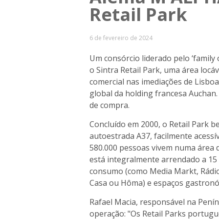
Retail Park
6 de fevereiro de 2024
Um consórcio liderado pelo ‘family
o Sintra Retail Park, uma área locá
comercial nas imediações de Lisboa
global da holding francesa Auchan
de compra.
Concluído em 2000, o Retail Park be
autoestrada A37, facilmente acessív
580.000 pessoas vivem numa área de
está integralmente arrendado a 15 lo
consumo (como Media Markt, Rádio P
Casa ou Hôma) e espaços gastronó
Rafael Macia, responsável na Pení
operação: "Os Retail Parks portugue