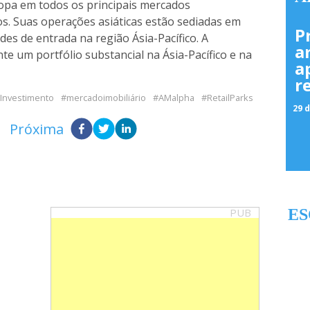
opa em todos os principais mercados
ios. Suas operações asiáticas estão sediadas em
P
des de entrada na região Ásia-Pacífico. A
a
te um portfólio substancial na Ásia-Pacífico e na
a
r
Investimento
mercadoimobiliário
AMalpha
RetailParks
29 d
Próxima
PUB
ES