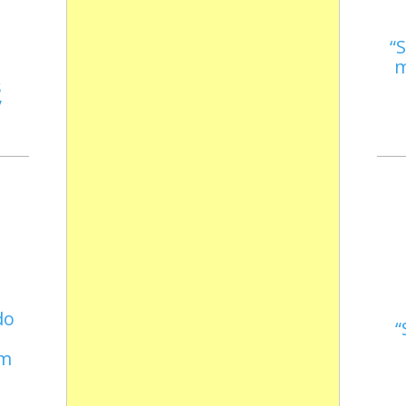
S
m
s
do
em