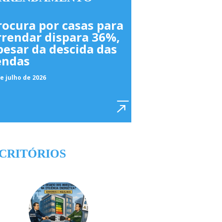
rocura por casas para
rrendar dispara 36%,
pesar da descida das
endas
e julho de 2026
CRITÓRIOS