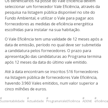
Os beneficiários na posse do Vale Eficiência devem
seleccionar um fornecedor Vale Eficiência, através da
pesquisa na
listagem pública disponível no site do
Fundo Ambiental
, e utilizar o Vale para pagar aos
fornecedores as medidas de eficiência energética
escolhidas para instalar na sua habitação.
O Vale Eficiência tem uma validade de 12 meses após a
data de emissão, período no qual deve ser submetida
a candidatura pelos fornecedores. O prazo para
apresentação das candidaturas ao Programa termina
após 12 meses da data do último vale emitido.
Até à data encontram-se inscritos 516 fornecedores
na listagem pública de fornecedores Vale Eficiência,
havendo 3.960 Vales emitidos, num valor superior a
cinco milhões de euros.
Sustentabilidade
Actualidade
ProgramaValeEficiência
ADENE
eficiênci