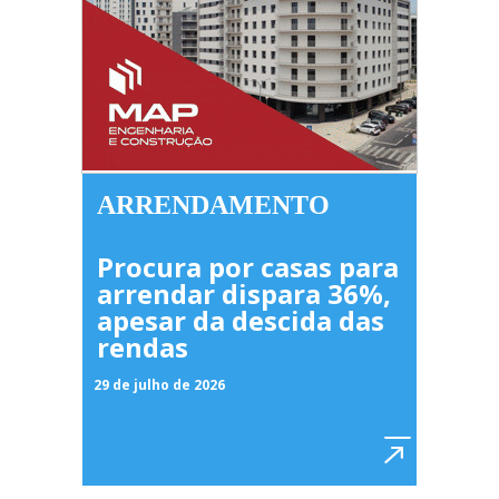
ARRENDAMENTO
Procura por casas para
arrendar dispara 36%,
apesar da descida das
rendas
29 de julho de 2026